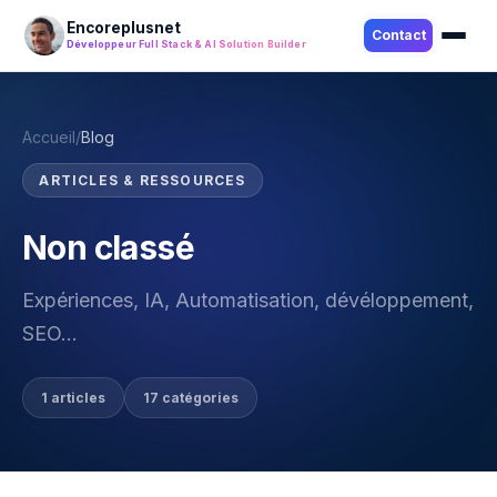
Encoreplusnet
Contact
Développeur Full Stack & AI Solution Builder
Accueil
/
Blog
ARTICLES & RESSOURCES
Non classé
Expériences, IA, Automatisation, dévéloppement,
LinkedIn
SEO...
1 articles
17 catégories