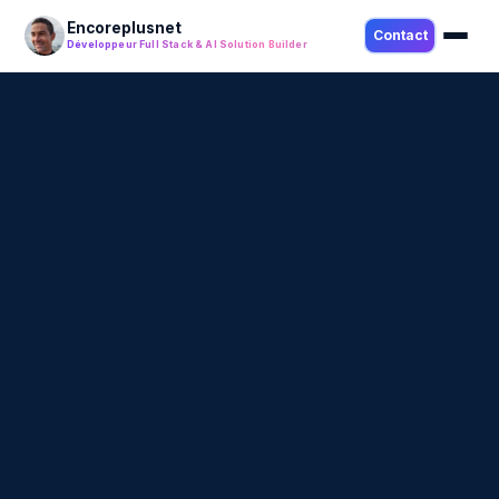
Encoreplusnet
Contact
Développeur Full Stack & AI Solution Builder
LinkedIn