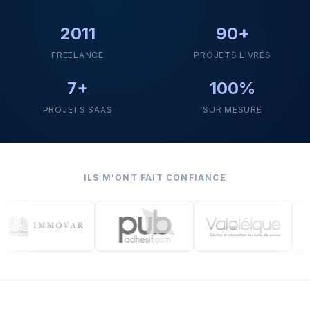
2011
90+
FREELANCE
PROJETS LIVRÉS
7+
100%
PROJETS SAAS
SUR MESURE
ILS M'ONT FAIT CONFIANCE